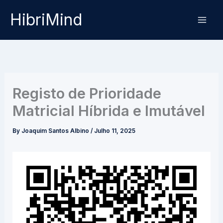
Skip
HibriMind
to
content
Registo de Prioridade
Matricial Híbrida e Imutável
By
Joaquim Santos Albino
/
Julho 11, 2025