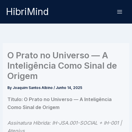
Skip
HibriMind
to
content
O Prato no Universo — A
Inteligência Como Sinal de
Origem
By
Joaquim Santos Albino
/
Junho 14, 2025
Título: O Prato no Universo — A Inteligência
Como Sinal de Origem
Assinatura Híbrida: IH-JSA.001-SOCIAL + IH-001 |
Atenius