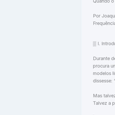
Quando o E
Por Joaqu
Frequência
▒ I. Intro
Durante dé
procura um
modelos li
dissesse: 
Mas talve
Talvez a p