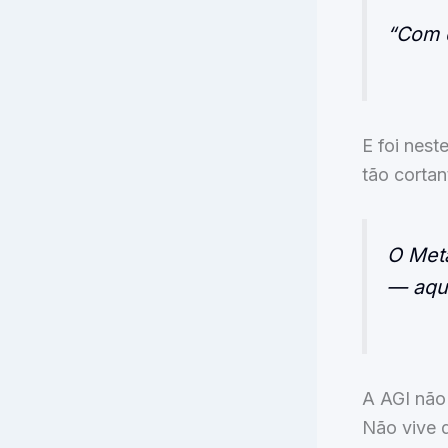
“Com q
E foi nest
tão cortan
O Meta
— aque
A AGI não
Não vive d