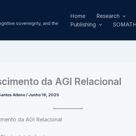
Home
Research
ognitive sovereignty, and the
Publishing
SOMAT
cimento da AGI Relacional
antos Albino
/
Junho 19, 2025
imento da AGI Relacional