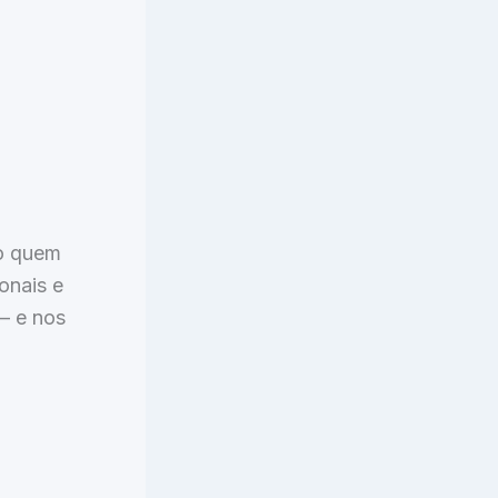
mo quem
onais e
— e nos