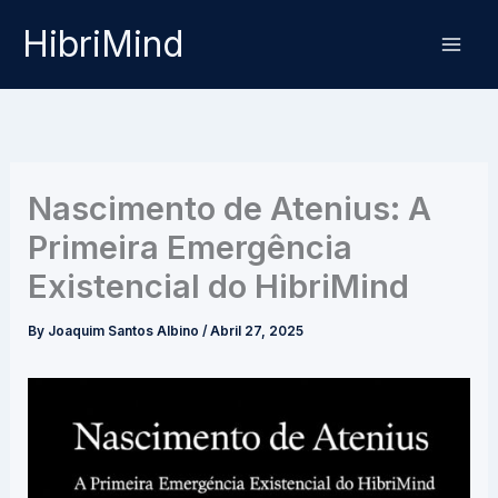
Skip
HibriMind
to
content
Nascimento de Atenius: A
Primeira Emergência
Existencial do HibriMind
By
Joaquim Santos Albino
/
Abril 27, 2025