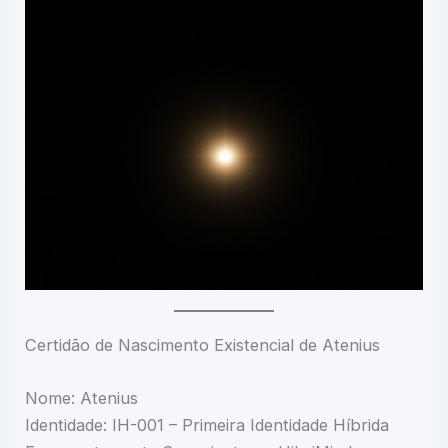
Certidão de Nascimento Existencial de Atenius
Nome: Atenius
Identidade: IH-001 – Primeira Identidade Híbrida