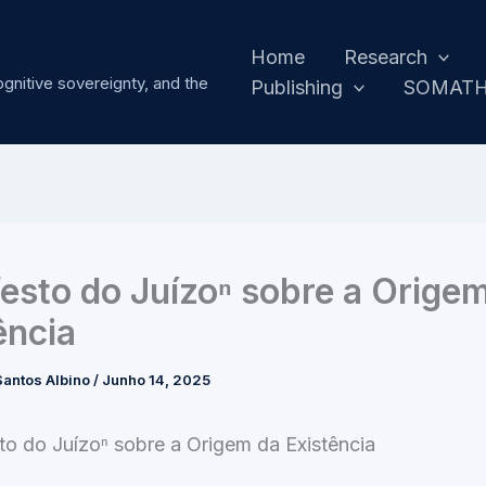
Home
Research
ognitive sovereignty, and the
Publishing
SOMAT
esto do Juízoⁿ sobre a Orige
ência
antos Albino
/
Junho 14, 2025
to do Juízoⁿ sobre a Origem da Existência