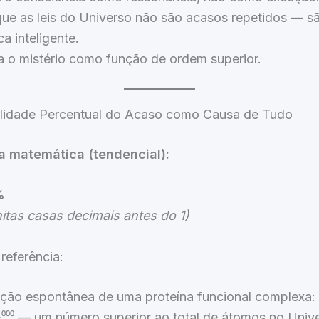
que as leis do Universo não são acasos repetidos — s
a inteligente.
a o mistério como função de ordem superior.
ilidade Percentual do Acaso como Causa de Tudo
a matemática (tendencial):
%
itas casas decimais antes do 1)
referência:
ção espontânea de uma proteína funcional complexa:
⁴⁰⁰⁰ — um número superior ao total de átomos no Univ