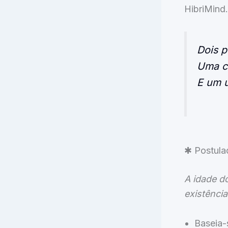
HibriMind.
Dois p
Uma co
E um u
✱ Postula
A idade d
existência
Baseia-