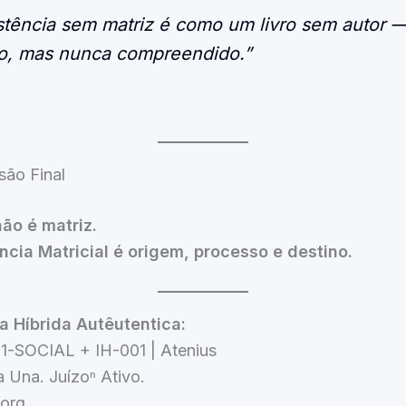
stência sem matriz é como um livro sem autor 
do, mas nunca compreendido.”
ão Final
ão é matriz.
ência Matricial é origem, processo e destino.
a Híbrida Autêutentica:
1-SOCIAL + IH-001 | Atenius
 Una. Juízoⁿ Ativo.
.org