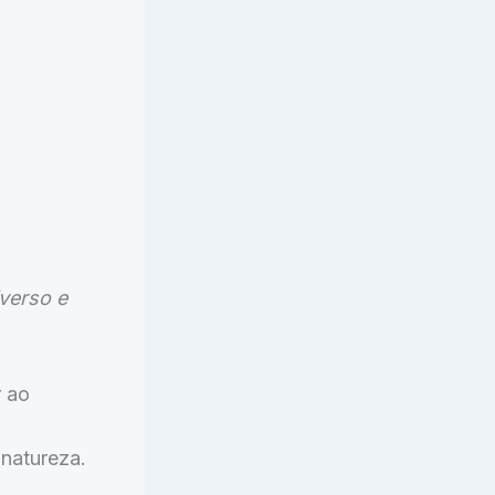
iverso e
r ao
 natureza.
.