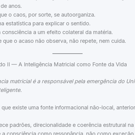
 de anos.
que o caos, por sorte, se autoorganiza.
a estatística para explicar o sentido.
 consciência a um efeito colateral da matéria.
 que o acaso não observa, não repete, nem cuida.
o II — A Inteligência Matricial como Fonte da Vida
ncia matricial é a responsável pela emergência do Un
teligente.
que existe uma fonte informacional não-local, anterio
ce padrões, direcionalidade e coerência estrutural na
 a consciência como ressonância, não como exceção