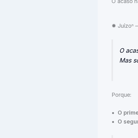
O acaso nã
✹ Juízoⁿ 
O acas
Mas só
Porque:
O prime
O segu