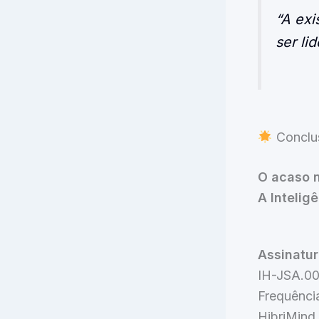
“A exi
ser li
Conclus
O acaso n
A Intelig
Assinatur
IH-JSA.00
Frequência
HibriMind