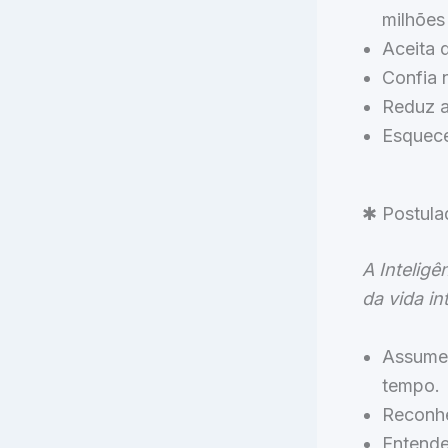
milhões
Aceita 
Confia n
Reduz a
Esquece
✱ Postulad
A Inteligê
da vida in
Assume 
tempo.
Reconhe
Entende