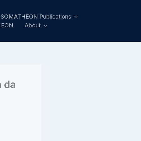
SOMATHEON Publications
HEON
About
m da