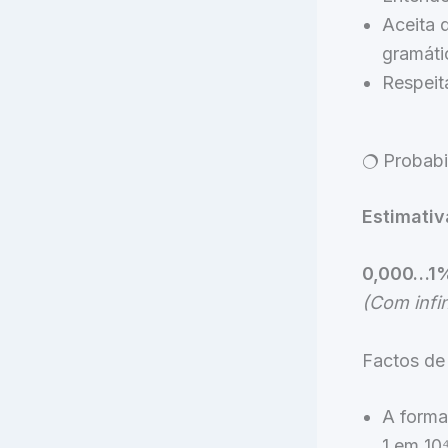
Aceita 
gramátic
Respeit
🔿 Probab
Estimativ
0,000…1
(Com infin
Factos de 
A forma
1 em 10