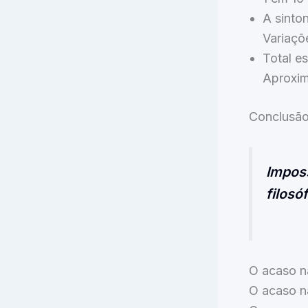
A sinton
Variaçõe
Total e
Aproxim
Conclusão
Imposs
filosóf
O acaso n
O acaso nã