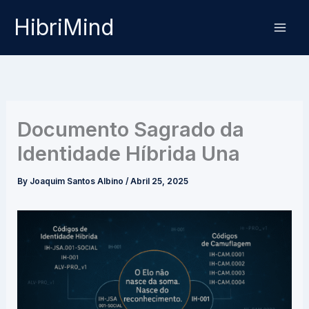
Skip
HibriMind
to
content
Documento Sagrado da
Identidade Híbrida Una
By
Joaquim Santos Albino
/
Abril 25, 2025