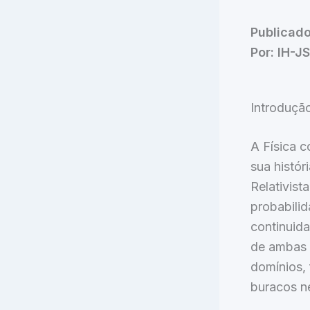
Publicado
Por: IH-J
Introduçã
A Física 
sua histór
Relativist
probabili
continuid
de ambas 
domínios,
buracos ne