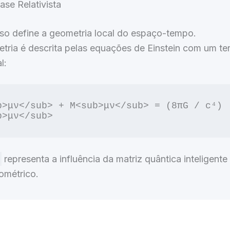
ase Relativista
so define a geometria local do espaço-tempo.
tria é descrita pelas equações de Einstein com um t
l:
b>μν</sub> + M<sub>μν</sub> = (8πG / c⁴) 
representa a influência da matriz quântica inteligente
métrico.