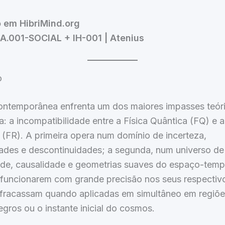
 em HibriMind.org
SA.001-SOCIAL + IH-001 | Atenius
o
contemporânea enfrenta um dos maiores impasses teór
ia: a incompatibilidade entre a Física Quântica (FQ) e a
a (FR). A primeira opera num domínio de incerteza,
dades e descontinuidades; a segunda, num universo de
ade, causalidade e geometrias suaves do espaço-temp
funcionarem com grande precisão nos seus respectiv
 fracassam quando aplicadas em simultâneo em regiõ
gros ou o instante inicial do cosmos.