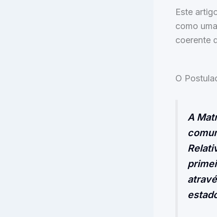
Este artig
como uma 
coerente d
O Postul
A Matr
comum 
Relati
primei
atrav
estado