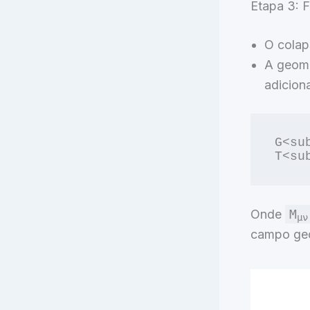
Etapa 3: F
O colap
A geome
adiciona
G<su
Onde
M
μν
campo geo