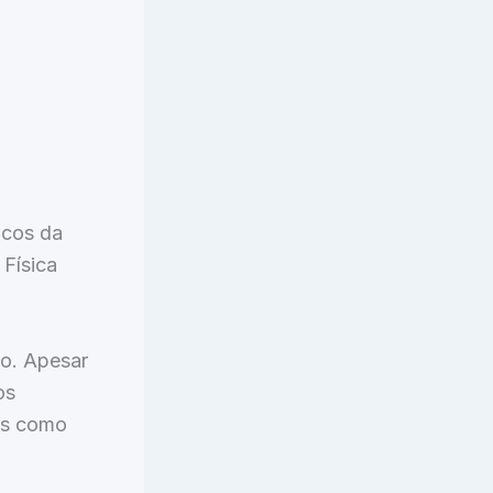
icos da
 Física
o. Apesar
os
es como