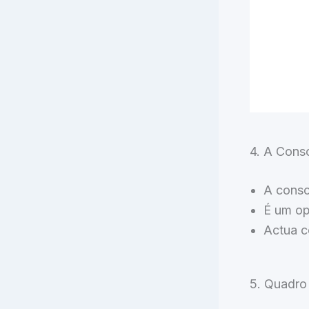
4. A Cons
A consc
É um op
Actua c
5. Quadro