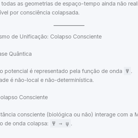
todas as geometrias de espaço-tempo ainda não real
gível por consciência colapsada.
smo de Unificação: Colapso Consciente
ase Quântica
o potencial é representado pela função de onda
Ψ
.
ade é não-local e não-determinística.
Colapso Consciente
tância consciente (biológica ou não) interage com a
o de onda colapsa:
Ψ → ψ
.