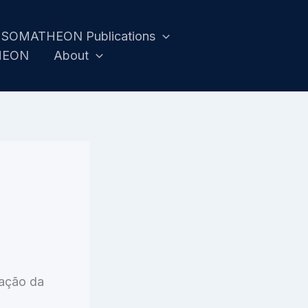
SOMATHEON Publications
HEON
About
a
cação da