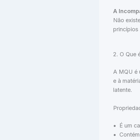
A Incompa
Não existe
princípios
2. O Que 
A MQU é um
e à matéri
latente.
Propried
É um ca
Contém 