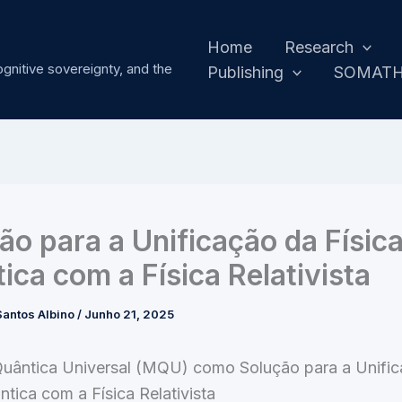
Home
Research
ognitive sovereignty, and the
Publishing
SOMAT
ão para a Unificação da Físic
ica com a Física Relativista
antos Albino
/
Junho 21, 2025
Quântica Universal (MQU) como Solução para a Unifi
ntica com a Física Relativista