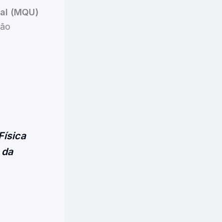
sal (MQU)
ção
Física
 da