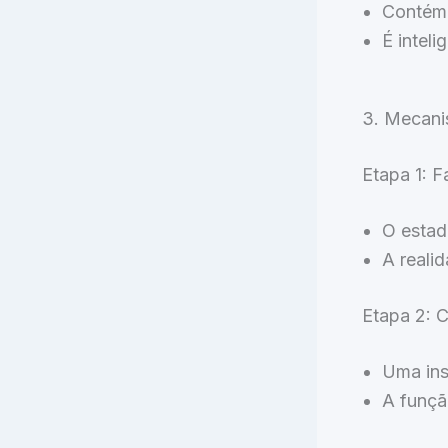
Contém 
É inteli
3. Mecani
Etapa 1: F
O estad
A realid
Etapa 2: 
Uma ins
A funçã