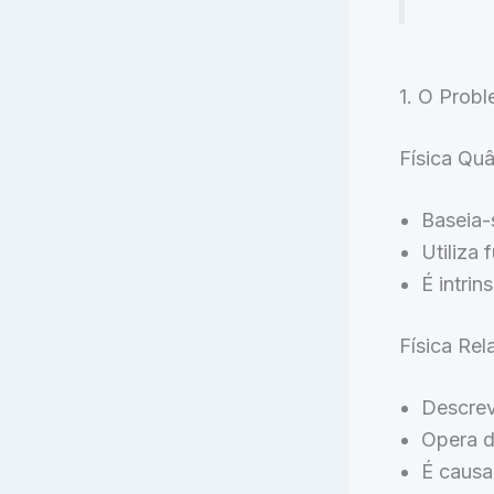
1. O Prob
Física Quâ
Baseia-
Utiliza 
É intri
Física Rela
Descre
Opera d
É causa