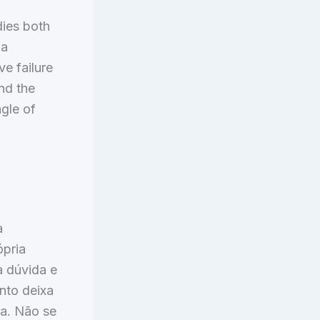
dies both
 a
ve failure
and the
ngle of
a
ópria
a dúvida e
nto deixa
za. Não se