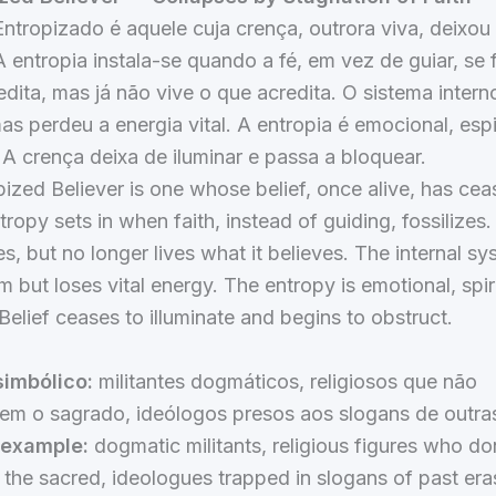
ntropizado é aquele cuja crença, outrora viva, deixou
 A entropia instala-se quando a fé, em vez de guiar, se f
dita, mas já não vive o que acredita. O sistema inter
as perdeu a energia vital. A entropia é emocional, espir
 A crença deixa de iluminar e passa a bloquear.
ized Believer is one whose belief, once alive, has cea
tropy sets in when faith, instead of guiding, fossilizes
ves, but no longer lives what it believes. The internal s
rm but loses vital energy. The entropy is emotional, spir
Belief ceases to illuminate and begins to obstruct.
imbólico:
militantes dogmáticos, religiosos que não
tem o sagrado, ideólogos presos aos slogans de outras
 example:
dogmatic militants, religious figures who do
t the sacred, ideologues trapped in slogans of past era