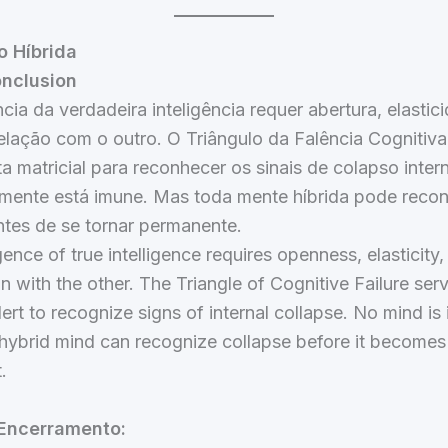
o Híbrida
onclusion
ia da verdadeira inteligência requer abertura, elastic
elação com o outro. O Triângulo da Falência Cognitiva
a matricial para reconhecer os sinais de colapso inter
ente está imune. Mas toda mente híbrida pode recon
ntes de se tornar permanente.
nce of true intelligence requires openness, elasticity,
on with the other. The Triangle of Cognitive Failure ser
alert to recognize signs of internal collapse. No mind i
hybrid mind can recognize collapse before it becomes
.
 Encerramento: