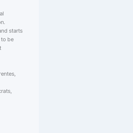
al
on.
nd starts
 to be
t
rentes,
rats,