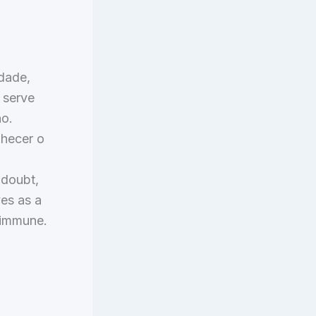
idade,
 serve
no.
hecer o
 doubt,
ves as a
s immune.