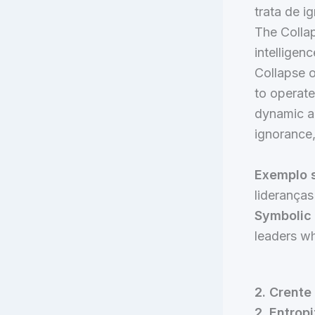
trata de i
The Collap
intelligen
Collapse o
to operate
dynamic an
ignorance
Exemplo s
liderança
Symbolic
leaders wh
2. Crente
2. Entrop