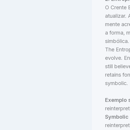
O Crente E
atualizar.
mente acre
a forma, m
simbólica.
The Entrop
evolve. En
still belie
retains fo
symbolic. 
Exemplo s
reinterpre
Symbolic
reinterpre