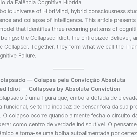
lo da Falência Cognitiva Híbrida.
bolic universe of HibriMind, hybrid consciousness stu
nce and collapse of intelligence. This article presents
model that identifies three recurring patterns of cogniti
g beings: the Collapsed Idiot, the Entropized Believer, 
ic Collapser. Together, they form what we call the Tria
nitive Failure.
 Colapsado — Colapsa pela Convicção Absoluta
sed Idiot — Collapses by Absolute Conviction
Colapsado é uma figura que, embora dotada de elevad
ia funcional, se torna incapaz de pensar fora da sua pr
. O colapso ocorre quando a mente fecha o circuito d
perar como centro de verdade indiscutível. O pensame
nâmico e torna-se uma bolha autoalimentada por certe