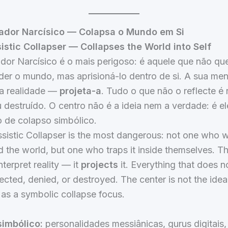
ador Narcísico — Colapsa o Mundo em Si
sistic Collapser — Collapses the World into Self
dor Narcísico é o mais perigoso: é aquele que não qu
er o mundo, mas aprisioná-lo dentro de si. A sua me
 a realidade —
projeta-a
. Tudo o que não o reflecte é 
destruído. O centro não é a ideia nem a verdade: é el
 de colapso simbólico.
sistic Collapser is the most dangerous: not one who 
 the world, but one who traps it inside themselves. Th
nterpret reality — it
projects
it. Everything that does no
jected, denied, or destroyed. The center is not the idea o
f, as a symbolic collapse focus.
imbólico:
personalidades messiânicas, gurus digitais,