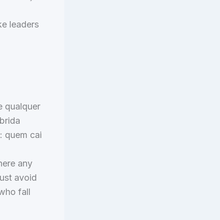
ike leaders
e qualquer
brida
: quem cai
where any
ust avoid
who fall