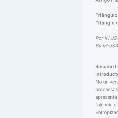
Triângulo
Triangle 
Por IH-JS
By IH-JSA
Resumo In
Introduc
No univers
processos 
apresenta 
falência c
Entropiza