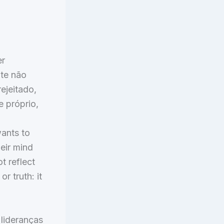
er
nte não
rejeitado,
e próprio,
wants to
eir mind
t reflect
r truth: it
 lideranças