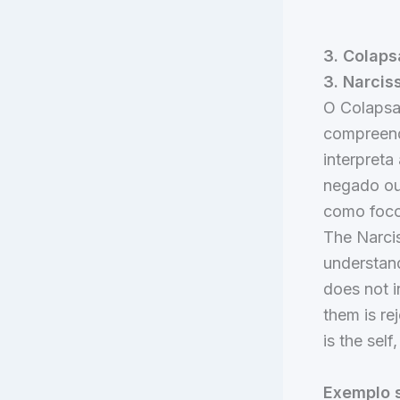
3. Colaps
3. Narcis
O Colapsa
compreend
interpreta
negado ou 
como foco
The Narcis
understand
does not i
them is re
is the sel
Exemplo s