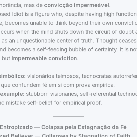
gnorância, mas de
convicção impermeável
.
sed Idiot is a figure who, despite having high function
ce, becomes unable to think beyond their own convicti
ccurs when the mind shuts down the circuit of doubt a
 as an unquestionable center of truth. Thought ceases
d becomes a self-feeding bubble of certainty. It is no
, but
impermeable conviction
.
imbólico:
visionários teimosos, tecnocratas autorrefe
s que confundem fé em si com prova empírica.
 example:
stubborn visionaries, self-referential technoc
o mistake self-belief for empirical proof.
 Entropizado — Colapsa pela Estagnação da Fé
ized Believer — Collapses by Stagnation of Faith