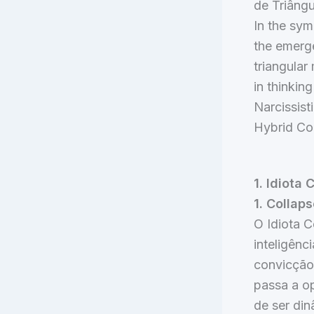
de Triângu
In the sym
the emerge
triangular 
in thinkin
Narcissist
Hybrid Cog
1. Idiota
1. Collap
O Idiota 
inteligênc
convicção
passa a o
de ser di