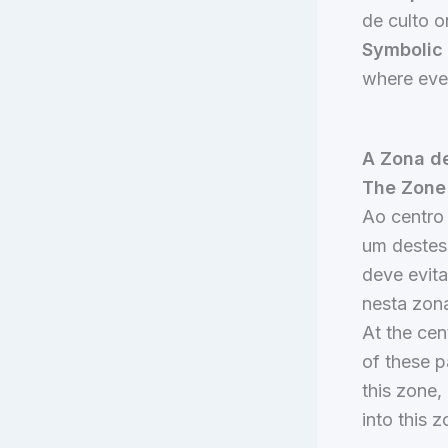
de culto 
Symbolic
where ever
A Zona de
The Zone 
Ao centro 
um destes 
deve evita
nesta zona
At the cen
of these p
this zone,
into this 