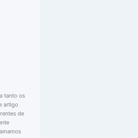
a tanto os
 artigo
rrentes de
ente
chamamos