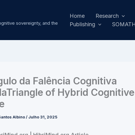
Home
Research
ognitive sovereignty, and the
Publishing
SOMAT
gulo da Falência Cognitiva
daTriangle of Hybrid Cognitive
re
antos Albino
/
Julho 31, 2025
briMind.org | HibriMind.org Article