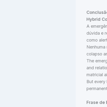
Conclusã
Hybrid C
A emergênc
dúvida e r
como alert
Nenhuma m
colapso a
The emerge
and relati
matricial 
But every 
permanent
Frase de