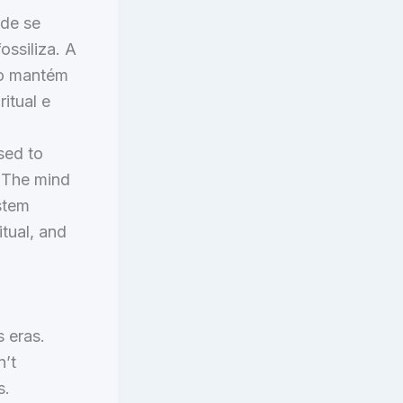
 de se
ossiliza. A
no mantém
itual e
sed to
. The mind
ystem
itual, and
 eras.
n’t
s.