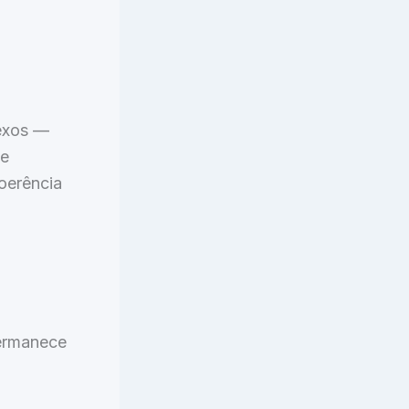
exos —
se
oerência
permanece