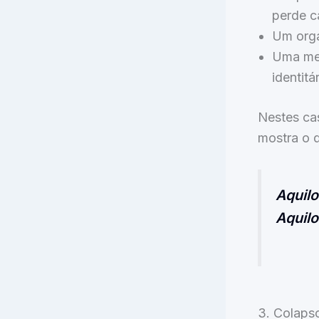
perde 
Um orga
Uma men
identitár
Nestes ca
mostra o q
Aquil
Aquil
3. Colaps