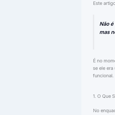
Este artig
Não é 
mas n
É no mome
se ele er
funcional.
1. O Que 
No enqua