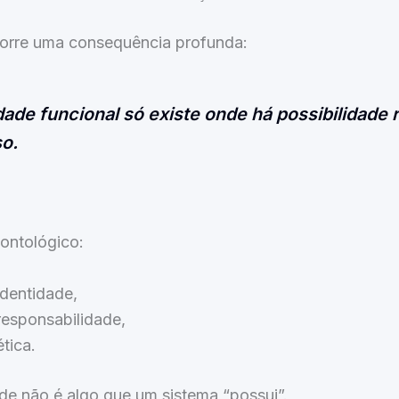
orre uma consequência profunda:
dade funcional só existe onde há possibilidade 
o.
ontológico:
identidade,
responsabilidade,
tica.
de não é algo que um sistema “possui”.