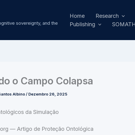
Home
Research
ognitive sovereignty, and the
Publishing
SOMAT
do o Campo Colapsa
antos Albino
/
Dezembro 26, 2025
ntológicos da Simulação
.org — Artigo de Proteção Ontológica