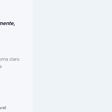
amente,
rna claro
a
vel