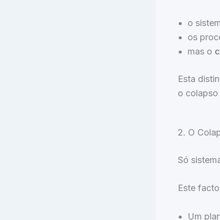
o siste
os proc
mas o
c
Esta distin
o colapso
2. O Cola
Só sistem
Este facto
Um plan