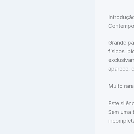
Introduçã
Contempo
Grande pa
físicos, b
exclusiva
aparece, 
Muito rara
Este silên
Sem uma t
incomplet