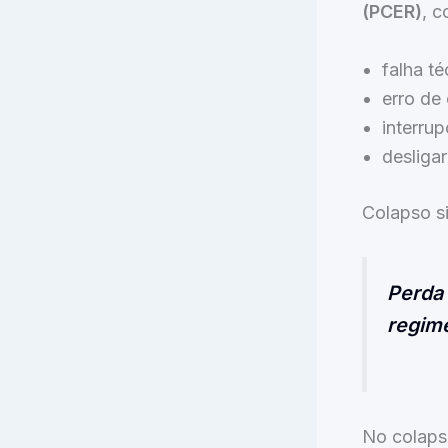
(PCER)
, c
falha té
erro de 
interrup
desliga
Colapso si
Perda 
regime
No colaps