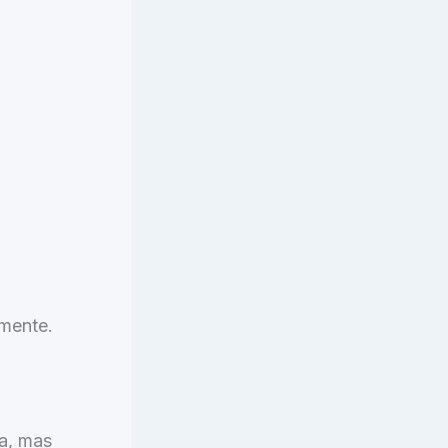
mente.
a, mas