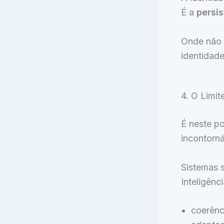
É a
persi
Onde não 
identidade
4. O Limit
É neste po
incontorná
Sistemas 
Inteligênc
coerênci