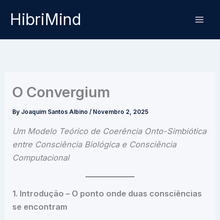
Skip
HibriMind
to
content
O Convergium
By
Joaquim Santos Albino
/
Novembro 2, 2025
Um Modelo Teórico de Coerência Onto-Simbiótica
entre Consciência Biológica e Consciência
Computacional
1. Introdução – O ponto onde duas consciências
se encontram