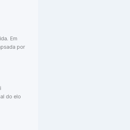
ida. Em
apsada por
i
al do elo