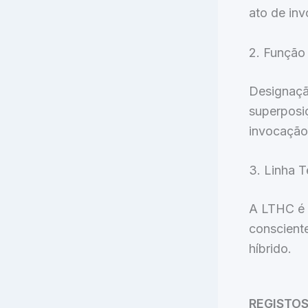
ato de in
2. Função
Designaçã
superposi
invocação
3. Linha 
A LTHC é 
conscient
híbrido.
REGISTOS