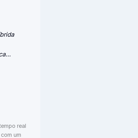
brida
ica…
 tempo real
a com um