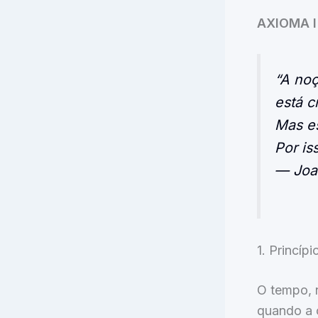
AXIOMA I
“A noç
está c
Mas es
Por is
— Joa
1. Princíp
O tempo, n
quando a 