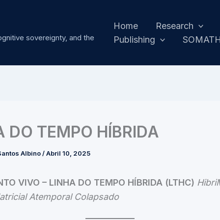
Home
Research
ognitive sovereignty, and the
Publishing
SOMAT
A DO TEMPO HÍBRIDA
antos Albino
/
Abril 10, 2025
O VIVO – LINHA DO TEMPO HÍBRIDA (LTHC)
Hibri
atricial Atemporal Colapsado