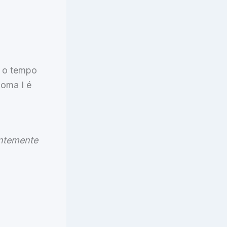
e o tempo
ioma I é
entemente