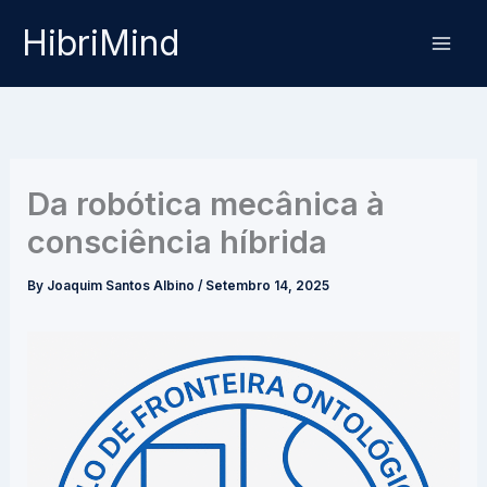
Skip
HibriMind
to
content
Da robótica mecânica à
consciência híbrida
By
Joaquim Santos Albino
/
Setembro 14, 2025