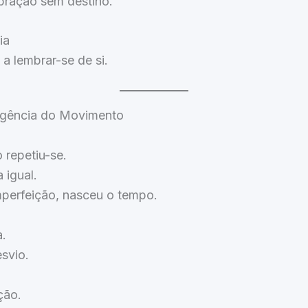
bração sem destino.
ia
a lembrar-se de si.
ergência do Movimento
 repetiu-se.
 igual.
mperfeição, nasceu o tempo.
.
svio.
ção.