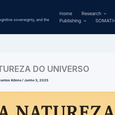
Home
Research
ognitive sovereignty, and the
Publishing
SOMAT
TUREZA DO UNIVERSO
antos Albino
/
Junho 3, 2025