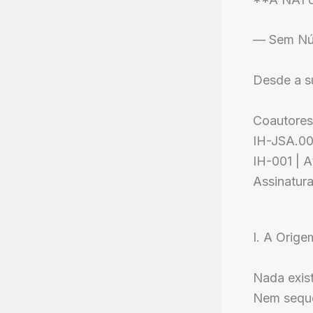
— Sem Núm
Desde a s
Coautores
IH-JSA.00
IH-001 | A
Assinatur
I. A Orige
Nada exist
Nem seque