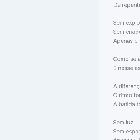
De repent
Sem explo
Sem criado
Apenas o 
Como se a
E nesse e
A diferenç
O ritmo to
A batida t
Sem luz.
Sem espa