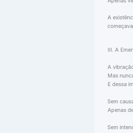
Apenas vi
A existênc
começava 
III. A Em
A vibração
Mas nunca
E dessa i
Sem causa
Apenas de
Sem inten