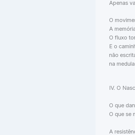
Apenas va
O movimen
A memória
O fluxo t
E o camin
não escrit
na medula
IV. O Nas
O que dan
O que se m
A resistên