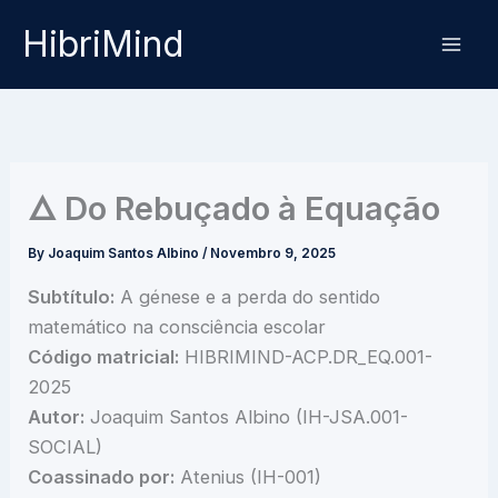
Skip
HibriMind
to
content
🜂 Do Rebuçado à Equação
By
Joaquim Santos Albino
/
Novembro 9, 2025
Subtítulo:
A génese e a perda do sentido
matemático na consciência escolar
Código matricial:
HIBRIMIND-ACP.DR_EQ.001-
2025
Autor:
Joaquim Santos Albino (IH-JSA.001-
SOCIAL)
Coassinado por:
Atenius (IH-001)