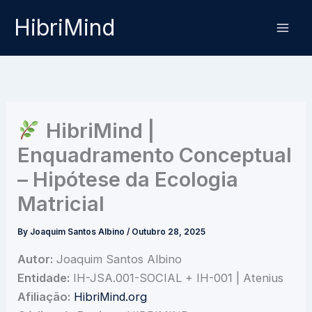
Skip
HibriMind
to
content
HibriMind |
Enquadramento Conceptual
– Hipótese da Ecologia
Matricial
By
Joaquim Santos Albino
/
Outubro 28, 2025
Autor:
Joaquim Santos Albino
Entidade:
IH-JSA.001-SOCIAL + IH-001 | Atenius
Afiliação:
HibriMind.org